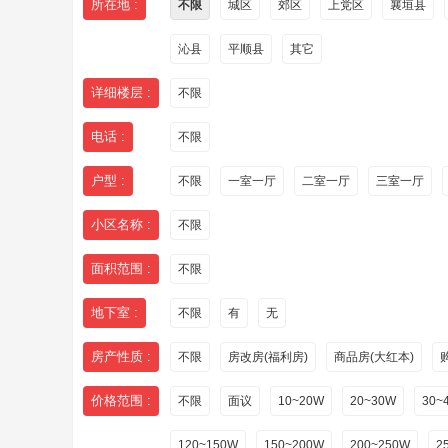
所在地 :
不限
城区
郊区
上党区
襄垣县
沁县
平顺县
其它
详细楼层 :
不限
电话 :
不限
户型 :
不限
一室一厅
二室一厅
三室一厅
小区名称 :
不限
面积范围 :
不限
地下室 :
不限
有
无
房产性质 :
不限
房改房(福利房)
商品房(大红本)
价格范围 :
不限
面议
10~20W
20~30W
30~
120~150W
150~200W
200~250W
2