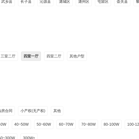
武乡县
长子县
沁源县
潞城区
潞州区
屯留区
壶关县
三室二厅
四室一厅
四室二厅
其他户型
购房合同
小产权(无产权)
其他
40W
40~50W
50~60W
60~70W
70~80W
80-100W
100-1
50~300W
300W+