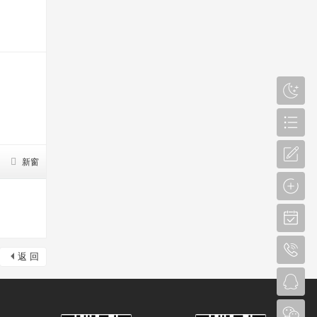
新窗
返 回