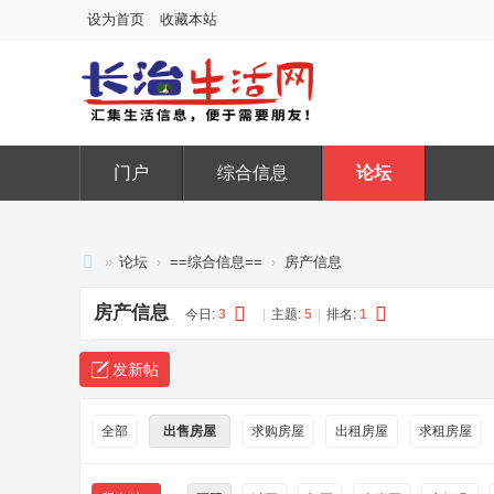
设为首页
收藏本站
门户
综合信息
论坛
»
论坛
›
==综合信息==
›
房产信息
长
房产信息
今日:
3
|
主题:
5
|
排名:
1
治
生
发新帖
活
网
全部
出售房屋
求购房屋
出租房屋
求租房屋