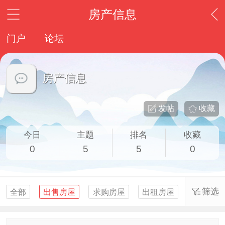
房产信息
门户
论坛
房产信息
发帖
收藏
今日
主题
排名
收藏
0
5
5
0
筛选
全部
出售房屋
求购房屋
出租房屋
求租房屋