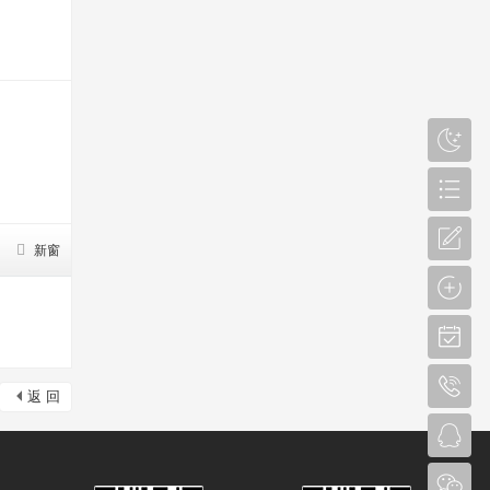
新窗
返 回