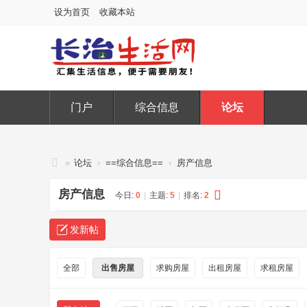
设为首页
收藏本站
门户
综合信息
论坛
»
论坛
›
==综合信息==
›
房产信息
长
房产信息
今日:
0
|
主题:
5
|
排名:
2
治
生
发新帖
活
网
全部
出售房屋
求购房屋
出租房屋
求租房屋