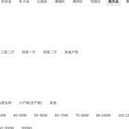
武乡县
长子县
沁源县
潞城区
潞州区
屯留区
壶关县
三室二厅
四室一厅
四室二厅
其他户型
购房合同
小产权(无产权)
其他
40W
40~50W
50~60W
60~70W
70~80W
80-100W
100-1
50~300W
300W+