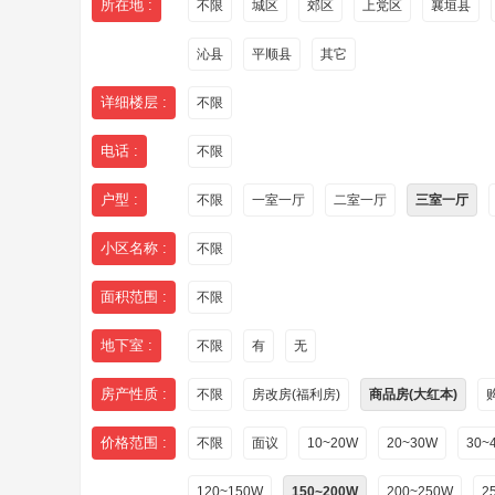
所在地 :
不限
城区
郊区
上党区
襄垣县
沁县
平顺县
其它
详细楼层 :
不限
电话 :
不限
户型 :
不限
一室一厅
二室一厅
三室一厅
小区名称 :
不限
面积范围 :
不限
地下室 :
不限
有
无
房产性质 :
不限
房改房(福利房)
商品房(大红本)
价格范围 :
不限
面议
10~20W
20~30W
30~
120~150W
150~200W
200~250W
2