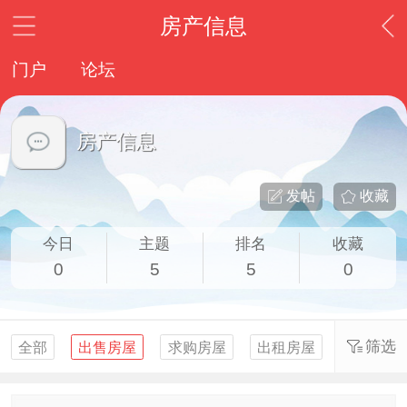
房产信息
门户
论坛
房产信息
发帖
收藏
今日
主题
排名
收藏
0
5
5
0
筛选
全部
出售房屋
求购房屋
出租房屋
求租房屋