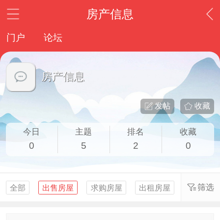
房产信息
门户
论坛
房产信息
发帖
收藏
今日
主题
排名
收藏
0
5
2
0
筛选
全部
出售房屋
求购房屋
出租房屋
求租房屋