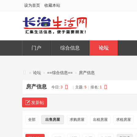
设为首页
收藏本站
门户
综合信息
论坛
»
论坛
›
==综合信息==
›
房产信息
长
房产信息
今日:
3
|
主题:
5
|
排名:
1
治
生
发新帖
活
网
全部
出售房屋
求购房屋
出租房屋
求租房屋