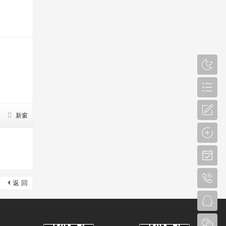
新窗
返 回