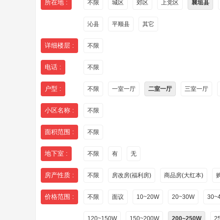
所在地 :
不限
城区
郊区
上党区
襄垣县
沁县
平顺县
其它
详细楼层 :
不限
电话 :
不限
户型 :
不限
一室一厅
二室一厅
三室一厅
小区名称 :
不限
面积范围 :
不限
地下室 :
不限
有
无
房产性质 :
不限
房改房(福利房)
商品房(大红本)
价格范围 :
不限
面议
10~20W
20~30W
30~
120~150W
150~200W
200~250W
2