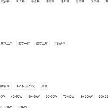
武乡县
长子县
沁源县
潞城区
潞州区
屯留区
壶关县
三室二厅
四室一厅
四室二厅
其他户型
购房合同
小产权(无产权)
其他
40W
40~50W
50~60W
60~70W
70~80W
80-100W
100-1
50~300W
300W+