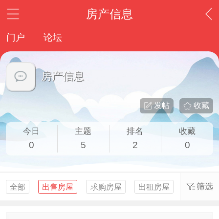
房产信息
门户
论坛
房产信息
发帖
收藏
今日
主题
排名
收藏
0
5
2
0
筛选
全部
出售房屋
求购房屋
出租房屋
求租房屋