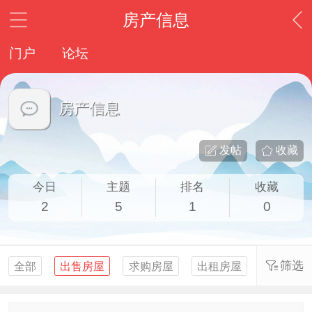
房产信息
门户
论坛
房产信息
发帖
收藏
今日
主题
排名
收藏
2
5
1
0
筛选
全部
出售房屋
求购房屋
出租房屋
求租房屋