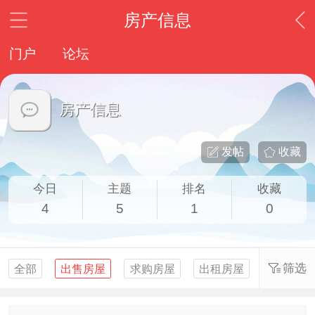
房产信息
门户
论坛
房产信息
发帖
收藏
今日
主题
排名
收藏
4
5
1
0
筛选
全部
出售房屋
求购房屋
出租房屋
求租房屋